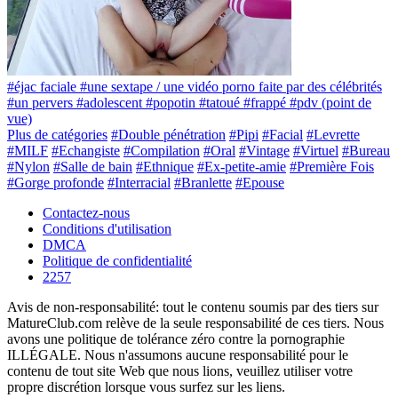
#éjac faciale
#une sextape / une vidéo porno faite par des célébrités
#un pervers
#adolescent
#popotin
#tatoué
#frappé
#pdv (point de
vue)
Plus de catégories
#Double pénétration
#Pipi
#Facial
#Levrette
#MILF
#Echangiste
#Compilation
#Oral
#Vintage
#Virtuel
#Bureau
#Nylon
#Salle de bain
#Ethnique
#Ex-petite-amie
#Première Fois
#Gorge profonde
#Interracial
#Branlette
#Epouse
Contactez-nous
Conditions d'utilisation
DMCA
Politique de confidentialité
2257
Avis de non-responsabilité: tout le contenu soumis par des tiers sur
MatureClub.com relève de la seule responsabilité de ces tiers. Nous
avons une politique de tolérance zéro contre la pornographie
ILLÉGALE. Nous n'assumons aucune responsabilité pour le
contenu de tout site Web que nous lions, veuillez utiliser votre
propre discrétion lorsque vous surfez sur les liens.